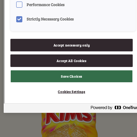
Performance Cookies
Strictly Necessary Cookies
Paprika Kick
En supersprø chips krydret
Accept necessary only
med rik og kraftfull paprika.
Accept All Cookies
Save Choices
Cookies Settings